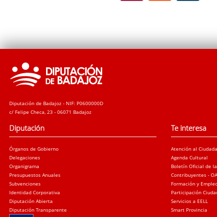
Diputación de Badajoz - NIF: P0600000D
c/ Felipe Checa, 23 - 06071 Badajoz
Diputación
Te interesa
Órganos de Gobierno
Atención al Ciudad
Delegaciones
Agenda Cultural
Organigrama
Boletín Oficial de l
Presupuestos Anuales
Contribuyentes - O
Subvenciones
Formación y Emple
Identidad Corporativa
Participación Ciud
Diputación Abierta
Servicios a EELL
Diputación Transparente
Smart Provincia