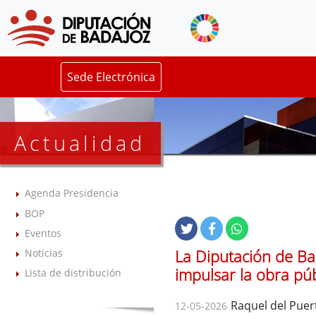
Sede Electrónica
Actualidad
Agenda Presidencia
BOP
Eventos
La Diputación de Ba
Noticias
impulsar la obra púb
Lista de distribución
Raquel del Puert
12-05-2026