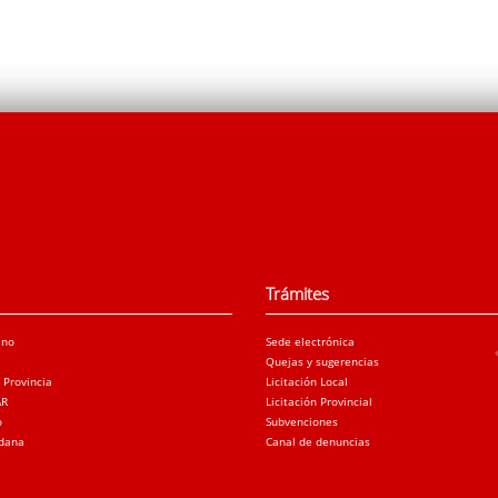
Trámites
ano
Sede electrónica
Quejas y sugerencias
a Provincia
Licitación Local
AR
Licitación Provincial
o
Subvenciones
adana
Canal de denuncias