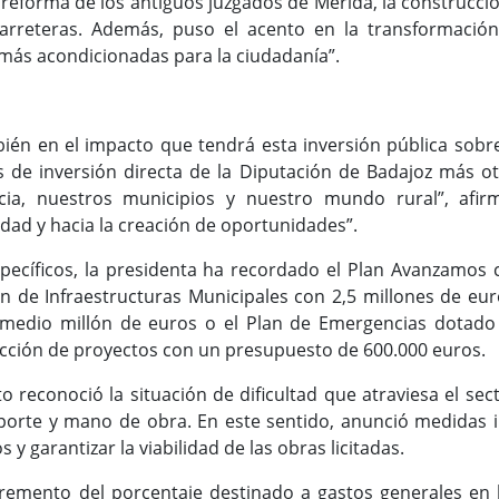
a reforma de los antiguos juzgados de Mérida, la construcci
carreteras. Además, puso el acento en la transformación
 más acondicionadas para la ciudadanía”.
ién en el impacto que tendrá esta inversión pública sobre 
 de inversión directa de la Diputación de Badajoz más ot
cia, nuestros municipios y nuestro mundo rural”, afir
dad y hacia la creación de oportunidades”.
pecíficos, la presidenta ha recordado el Plan Avanzamos 
lan de Infraestructuras Municipales con 2,5 millones de eur
medio millón de euros o el Plan de Emergencias dotado 
cción de proyectos con un presupuesto de 600.000 euros.
to reconoció la situación de dificultad que atraviesa el se
sporte y mano de obra. En este sentido, anunció medidas i
y garantizar la viabilidad de las obras licitadas.
ncremento del porcentaje destinado a gastos generales en 