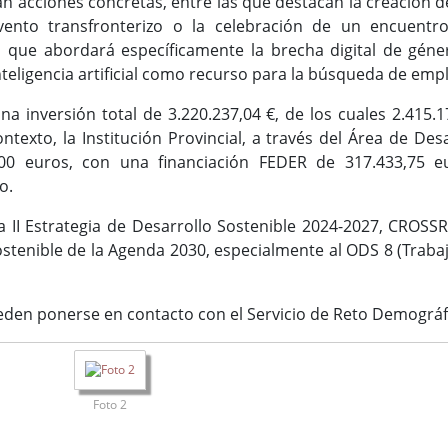
án acciones concretas, entre las que destacan la creación
vento transfronterizo o la celebración de un encuentro
que abordará específicamente la brecha digital de géner
eligencia artificial como recurso para la búsqueda de emple
na inversión total de 3.220.237,04 €, de los cuales 2.415
ontexto, la Institución Provincial, a través del Área de D
00 euros, con una financiación FEDER de 317.433,75 e
o.
a II Estrategia de Desarrollo Sostenible 2024-2027, CRO
ostenible de la Agenda 2030, especialmente al ODS 8 (Traba
den ponerse en contacto con el Servicio de Reto Demográfi
Foto 2