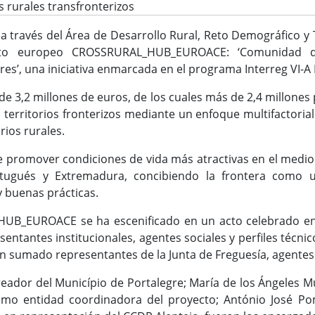
s rurales transfronterizos
 a través del Área de Desarrollo Rural, Reto Demográfico y 
yecto europeo CROSSRURAL_HUB_EUROACE: ‘Comunidad 
res’, una iniciativa enmarcada en el programa Interreg VI-
de 3,2 millones de euros, de los cuales más de 2,4 millon
 territorios fronterizos mediante un enfoque multifactorial 
orios rurales.
e promover condiciones de vida más atractivas en el medio 
ortugués y Extremadura, concibiendo la frontera como
y buenas prácticas.
UB_EUROACE se ha escenificado en un acto celebrado en la
entantes institucionales, agentes sociales y perfiles técni
han sumado representantes de la Junta de Freguesía, agente
eador del Município de Portalegre; María de los Ángeles Mu
mo entidad coordinadora del proyecto; António José Pom