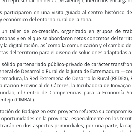
 en representación del CCDR Alentejo, fueron los encargad
s participaron en una visita guiada al centro histórico 
l y económico del entorno rural de la zona.
un taller de co-creación, organizado en grupos de trab
rsonas y en el que se abordaron retos concretos del territo
 y la digitalización, así como la comunicación y el cambio de
tas del territorio para el diseño de soluciones adaptadas a 
 sólido partenariado público-privado de carácter transfron
General de Desarrollo Rural de la Junta de Extremadura —com
xtremadura, la Red Extremeña de Desarrollo Rural (REDEX),
utación Provincial de Cáceres, la Incubadora de Inovação 
 Fundão, el Centro de Competencias para la Economía S
entejo (CIMBAL).
utación de Badajoz en este proyecto refuerza su compromiso 
 oportunidades en la provincia, especialmente en los terri
trarán en dos aspectos primordiales; por una parte, la cap