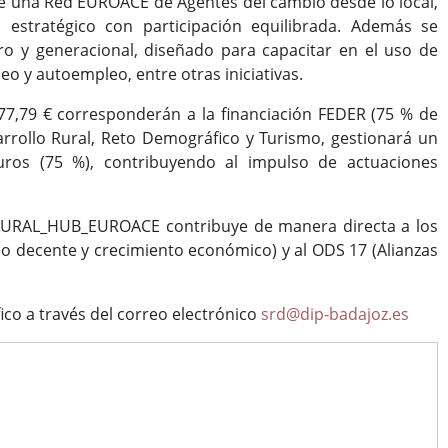
 de una Red EUROACE de Agentes del cambio desde lo local,
 estratégico con participación equilibrada. Además se
o y generacional, diseñado para capacitar en el uso de
o y autoempleo, entre otras iniciativas.
.177,79 € corresponderán a la financiación FEDER (75 % de
esarrollo Rural, Reto Demográfico y Turismo, gestionará un
uros (75 %), contribuyendo al impulso de actuaciones
SSRURAL_HUB_EUROACE contribuye de manera directa a los
jo decente y crecimiento económico) y al ODS 17 (Alianzas
co a través del correo electrónico
srd@dip-badajoz.es