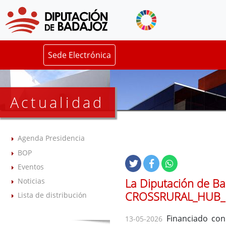
Sede Electrónica
Actualidad
Agenda Presidencia
BOP
Eventos
La Diputación de Ba
Noticias
CROSSRURAL_HUB
Lista de distribución
Financiado con 
13-05-2026