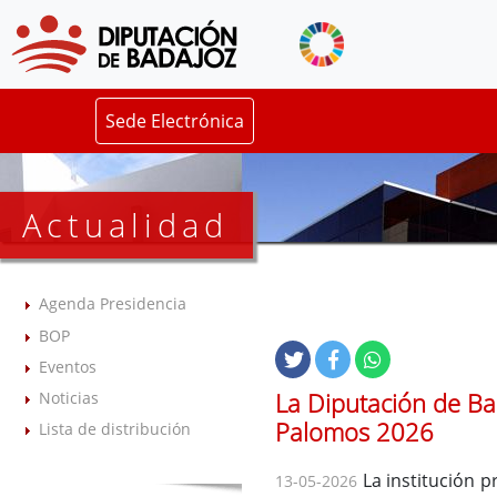
Sede Electrónica
Actualidad
Agenda Presidencia
BOP
Eventos
La Diputación de Bad
Noticias
Palomos 2026
Lista de distribución
La institución 
13-05-2026