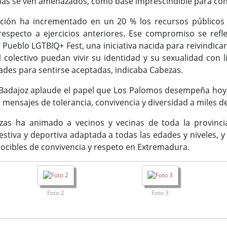
as se ven amenazados, como base imprescindible para constr
tución ha incrementado en un 20 % los recursos públicos d
 respecto a ejercicios anteriores. Ese compromiso se re
Pueblo LGTBIQ+ Fest, una iniciativa nacida para reivindicar 
 colectivo puedan vivir su identidad y su sexualidad con 
des para sentirse aceptadas, indicaba Cabezas.
e Badajoz aplaude el papel que Los Palomos desempeña hoy
 mensajes de tolerancia, convivencia y diversidad a miles d
zas ha animado a vecinos y vecinas de toda la provincia
festiva y deportiva adaptada a todas las edades y niveles,
ocibles de convivencia y respeto en Extremadura.
Foto 2
Foto 3