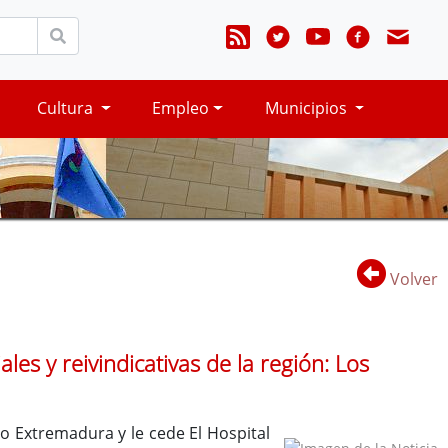
Cultura
Empleo
Municipios
Volver
les y reivindicativas de la región: Los
o Extremadura y le cede El Hospital