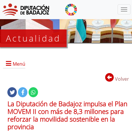
Menú
Actualidad
Agenda
Menú
Presidencia
BOP
Volver
Eventos
Noticias
Lista
La Diputación de Badajoz impulsa el Plan
de
MOVEM II con más de 8,3 millones para
distribución
reforzar la movilidad sostenible en la
provincia