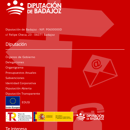
Diputación de Badajoz - NIF: P0600000D
c/ Felipe Checa, 23 - 06071 Badajoz
Diputación
Órganos de Gobierno
Delegaciones
Organigrama
Presupuestos Anuales
Subvenciones
Identidad Corporativa
Diputación Abierta
Diputación Transparente
EDUSI
Te interesa