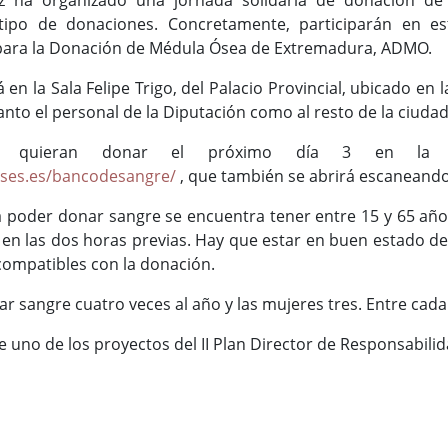
z ha organizado una jornada solidaria de donación d
tipo de donaciones. Concretamente, participarán en es
 para la Donación de Médula Ósea de Extremadura, ADMO.
en la Sala Felipe Trigo, del Palacio Provincial, ubicado en l
nto el personal de la Diputación como al resto de la ciudada
quieran donar el próximo día 3 en la Di
.ses.es/bancodesangre/
, que también se abrirá escaneando 
a poder donar sangre se encuentra tener entre 15 y 65 año
 en las dos horas previas. Hay que estar en buen estado de
ompatibles con la donación.
 sangre cuatro veces al año y las mujeres tres. Entre ca
 uno de los proyectos del II Plan Director de Responsabilid