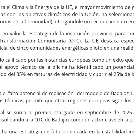
para el Clima y la Energía de la UE, el mayor movimiento d
 con los objetivos climáticos de la Unión, ha selecciona
torias de la Comunidad), otorgándole un reconocimiento en
en valor la estrategia de la institución provincial para c
Transformación Comunitaria (OTC). La UE destaca especi
icial de cinco comunidades energéticas piloto en una realid
do calificado por las instancias europeas como un éxito que
 el apoyo técnico de la oficina ha identificado un poten
do del 35% en facturas de electricidad y cubrir el 25% de
 el "alto potencial de replicación" del modelo de Badajoz.
as técnicas, permite que otras regiones europeas sigan los
nal se suma al premio otorgado en septiembre de 2025 po
solidando a la OTC de Badajoz como un actor clave en la pol
a una estrategia de futuro centrada en la estabilidad ins