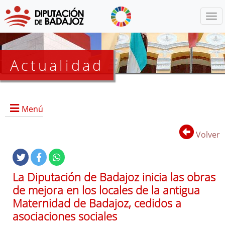
Menú
Actualidad
Agenda
Menú
Presidencia
BOP
Volver
Eventos
Noticias
Lista
La Diputación de Badajoz inicia las obras
de
de mejora en los locales de la antigua
distribución
Maternidad de Badajoz, cedidos a
asociaciones sociales