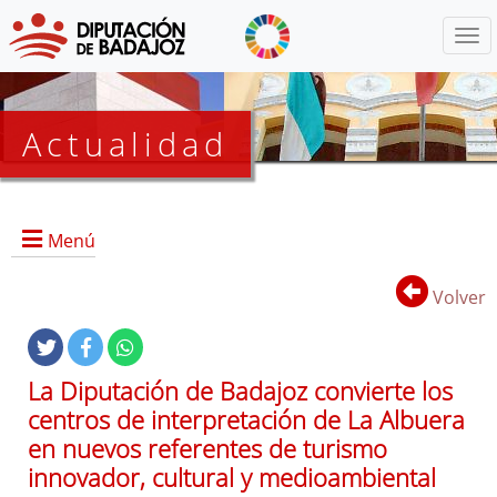
Menú
Actualidad
Agenda
Menú
Presidencia
BOP
Volver
Eventos
Noticias
Lista
La Diputación de Badajoz convierte los
de
centros de interpretación de La Albuera
distribución
en nuevos referentes de turismo
innovador, cultural y medioambiental