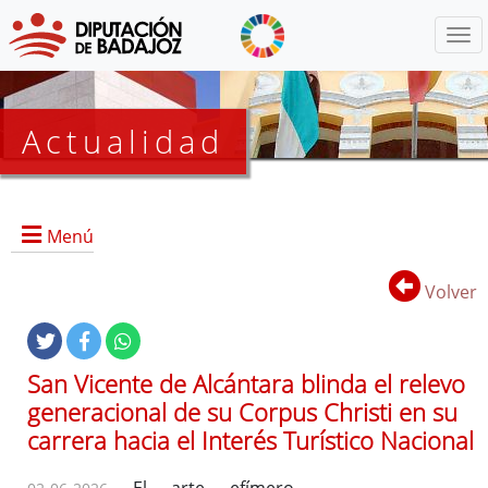
Menú
Actualidad
Agenda
Menú
Presidencia
BOP
Volver
Eventos
Noticias
Lista
San Vicente de Alcántara blinda el relevo
de
generacional de su Corpus Christi en su
distribución
carrera hacia el Interés Turístico Nacional