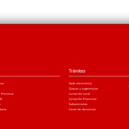
Trámites
ano
Sede electrónica
Quejas y sugerencias
a Provincia
Licitación Local
AR
Licitación Provincial
o
Subvenciones
adana
Canal de denuncias