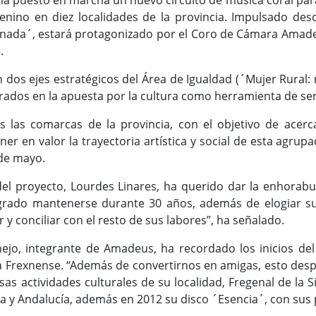
ha puesto en marcha un nuevo circuito de música coral para 
femenino en diez localidades de la provincia. Impulsado d
nada´, estará protagonizado por el Coro de Cámara Amadeus
.
en dos ejes estratégicos del Área de Igualdad (´Mujer Rur
ntrados en la apuesta por la cultura como herramienta de sen
as las comarcas de la provincia, con el objetivo de acerc
oner en valor la trayectoria artística y social de esta agru
 de mayo.
del proyecto, Lourdes Linares, ha querido dar la enhora
grado mantenerse durante 30 años, además de elogiar su c
 y conciliar con el resto de sus labores”, ha señalado.
onejo, integrante de Amadeus, ha recordado los inicios d
ía Frexnense. “Además de convertirnos en amigas, esto despe
s actividades culturales de su localidad, Fregenal de la
 y Andalucía, además en 2012 su disco ´Esencia´, con sus 