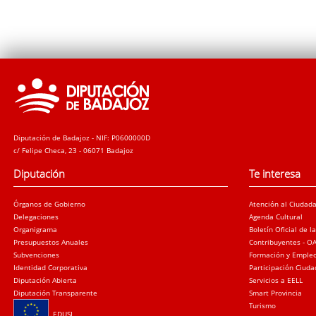
Diputación de Badajoz - NIF: P0600000D
c/ Felipe Checa, 23 - 06071 Badajoz
Diputación
Te interesa
Órganos de Gobierno
Atención al Ciudad
Delegaciones
Agenda Cultural
Organigrama
Boletín Oficial de l
Presupuestos Anuales
Contribuyentes - O
Subvenciones
Formación y Emple
Identidad Corporativa
Participación Ciud
Diputación Abierta
Servicios a EELL
Diputación Transparente
Smart Provincia
Turismo
EDUSI