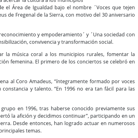
acercar la cultura a los municipios
esde el Área de Igualdad bajo el nombre ´Voces que tejen
 de Fregenal de la Sierra, con motivo del 30 aniversario
al: reconocimiento y empoderamiento´ y ´Una sociedad con
sibilización, convivencia y transformación social.
ar la música coral a los municipios rurales, fomentar la
pación femenina. El primero de los conciertos se celebró en
buena al Coro Amadeus, “íntegramente formado por voces
onstancia y talento. “En 1996 no era tan fácil para las
el grupo en 1996, tras haberse conocido previamente sus
rtó la afición y decidimos continuar”, participando en un
 Sierra. Desde entonces, han logrado actuar en numerosos
principales temas.