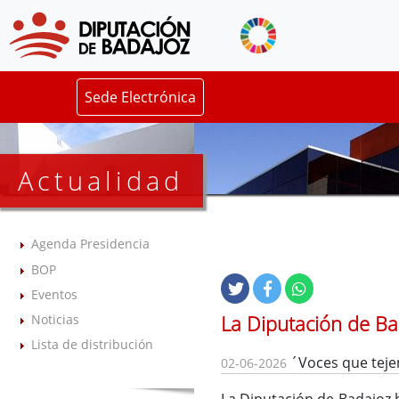
Sede Electrónica
Actualidad
Agenda Presidencia
BOP
Eventos
La Diputación de Bad
Noticias
Lista de distribución
´Voces que teje
02-06-2026