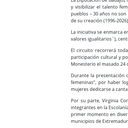
La Diputación de Badajoz 
y visibilizar el talento 
pueblos – 30 años no son 
de su creación (1996-2026)
La iniciativa se enmarca 
valores igualitarios´), ce
El circuito recorrerá tod
participación cultural y p
Monesterio el masado 24
Durante la presentación 
femeninas”, por haber lo
mujeres dedicarse a cantar
Por su parte, Virginia C
integrantes en la Escolan
primer momento en diversa
municipios de Extremadura