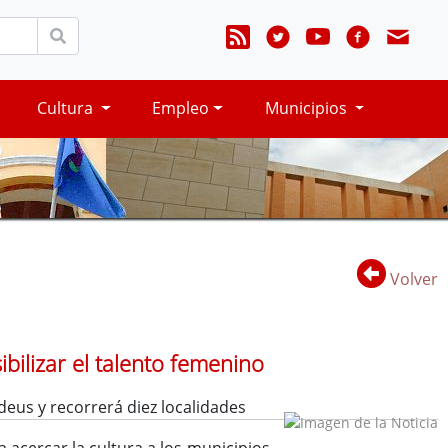
Cultura
Empleo
Municipios
Volver
bilizar el talento femenino
us y recorrerá diez localidades