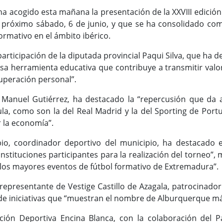
ha acogido esta mañana la presentación de la XXVIII edició
el próximo sábado, 6 de junio, y que se ha consolidado co
ormativo en el ámbito ibérico.
participación de la diputada provincial Paqui Silva, que ha 
sa herramienta educativa que contribuye a transmitir val
 superación personal”.
d, Manuel Gutiérrez, ha destacado la “repercusión que da 
la, como son la del Real Madrid y la del Sporting de Port
r la economía”.
io, coordinador deportivo del municipio, ha destacado e
instituciones participantes para la realización del torneo”,
los mayores eventos de fútbol formativo de Extremadura”.
representante de Vestige Castillo de Azagala, patrocinador 
de iniciativas que “muestran el nombre de Alburquerque más
ción Deportiva Encina Blanca, con la colaboración del 