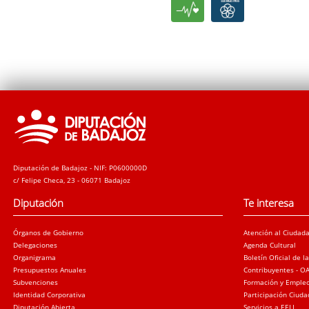
Diputación de Badajoz - NIF: P0600000D
c/ Felipe Checa, 23 - 06071 Badajoz
Diputación
Te interesa
Órganos de Gobierno
Atención al Ciudad
Delegaciones
Agenda Cultural
Organigrama
Boletín Oficial de l
Presupuestos Anuales
Contribuyentes - O
Subvenciones
Formación y Emple
Identidad Corporativa
Participación Ciud
Diputación Abierta
Servicios a EELL