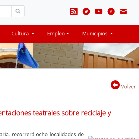
Cultura
Empleo
Municipios
Volver
taciones teatrales sobre reciclaje y
aria, recorrerá ocho localidades de