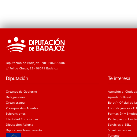
Diputación de Badajoz - NIF: P0600000D
c/ Felipe Checa, 23 - 06071 Badajoz
Diputación
Te interesa
Órganos de Gobierno
Atención al Ciudad
Delegaciones
Agenda Cultural
Organigrama
Boletín Oficial de l
Presupuestos Anuales
Contribuyentes - O
Subvenciones
Formación y Emple
Identidad Corporativa
Participación Ciud
Diputación Abierta
Servicios a EELL
Diputación Transparente
Smart Provincia
Turismo