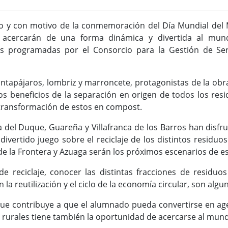
io y con motivo de la conmemoración del Día Mundial del 
 acercarán de una forma dinámica y divertida al mundo
es programadas por el Consorcio para la Gestión de Ser
antapájaros, lombriz y marroncete, protagonistas de la obra
os beneficios de la separación en origen de todos los re
a transformación de estos en compost.
a del Duque, Guareña y Villafranca de los Barros han disf
 divertido juego sobre el reciclaje de los distintos residu
de la Frontera y Azuaga serán los próximos escenarios de e
e reciclaje, conocer las distintas fracciones de residuos
la reutilización y el ciclo de la economía circular, son algu
 que contribuye a que el alumnado pueda convertirse en a
 rurales tiene también la oportunidad de acercarse al mund