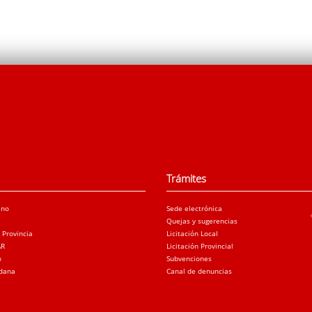
Trámites
ano
Sede electrónica
Quejas y sugerencias
a Provincia
Licitación Local
AR
Licitación Provincial
o
Subvenciones
adana
Canal de denuncias