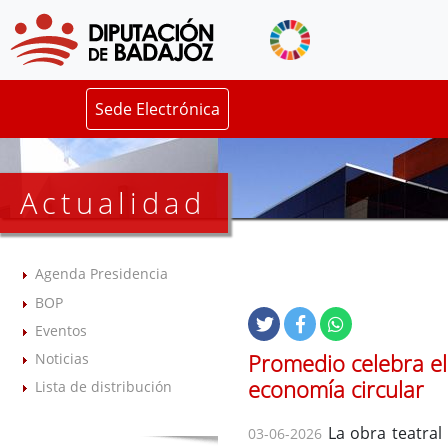
Sede Electrónica
Actualidad
Agenda Presidencia
BOP
Eventos
Promedio celebra el
Noticias
economía circular
Lista de distribución
La obra teatral
03-06-2026