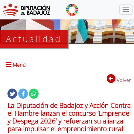
Menú
Actualidad
Agenda
Menú
Presidencia
BOP
Volver
Eventos
Noticias
Lista
La Diputación de Badajoz y Acción Contra
de
el Hambre lanzan el concurso ‘Emprende
distribución
y Despega 2026’ y refuerzan su alianza
para impulsar el emprendimiento rural