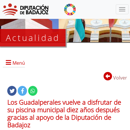
Menú
Actualidad
Agenda
Menú
Presidencia
BOP
Volver
Eventos
Noticias
Lista
Los Guadalperales vuelve a disfrutar de
de
su piscina municipal diez años después
distribución
gracias al apoyo de la Diputación de
Badajoz