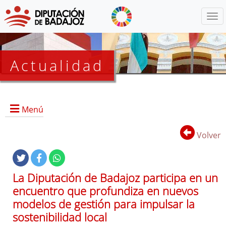
Menú
Actualidad
Agenda
Menú
Presidencia
BOP
Volver
Eventos
Noticias
Lista
La Diputación de Badajoz participa en un
de
encuentro que profundiza en nuevos
distribución
modelos de gestión para impulsar la
sostenibilidad local