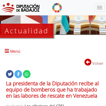
Menú
Actualidad
Agenda
Menú
Presidencia
BOP
Volver
Eventos
Noticias
Lista
La presidenta de la Diputación recibe al
de
equipo de bomberos que ha trabajado
distribución
en las labores de rescate en Venezuela