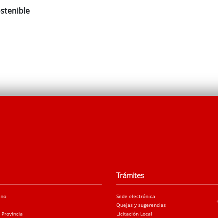
stenible
Trámites
ano
Sede electrónica
Quejas y sugerencias
a Provincia
Licitación Local