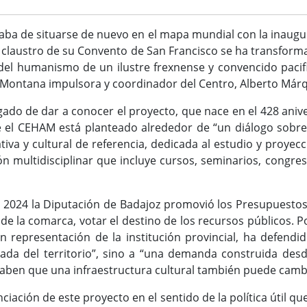
caba de situarse de nuevo en el mapa mundial con la inau
El claustro de su Convento de San Francisco se ha transfor
 del humanismo de un ilustre frexnense y convencido pacif
 Montana impulsora y coordinador del Centro, Alberto Már
ado de dar a conocer el proyecto, que nace en el 428 aniver
 el CEHAM está planteado alrededor de “un diálogo sobre 
tiva y cultural de referencia, dedicada al estudio y proye
multidisciplinar que incluye cursos, seminarios, congresos
n 2024 la Diputación de Badajoz promovió los Presupuestos 
, de la comarca, votar el destino de los recursos públicos. P
en representación de la institución provincial, ha defen
ada del territorio”, sino a “una demanda construida des
aben que una infraestructura cultural también puede cambi
ciación de este proyecto en el sentido de la política útil qu