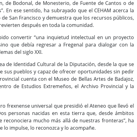
ón, de Bodonal, de Monesterio, de Fuente de Cantos o de
s”. En ese sentido, ha subrayado que el CEHAM acerca la
 de San Francisco y demuestra que los recursos públicos,
 revierten después en toda la comunidad.
ido convertir “una inquietud intelectual en un proyecto
ino que debía regresar a Fregenal para dialogar con la
lemas del siglo XXI.
a de Identidad Cultural de la Diputación, desde la que se
 de sus pueblos y capaz de ofrecer oportunidades sin pedir
rovincial cuenta con el Museo de Bellas Artes de Badajoz,
entro de Estudios Extremeños, el Archivo Provincial y la
o frexnense universal que presidió el Ateneo que llevó el
Dos personas nacidas en esta tierra que, desde ámbitos
se reconociera mucho más allá de nuestras fronteras”, ha
ue lo impulse, lo reconozca y lo acompañe.