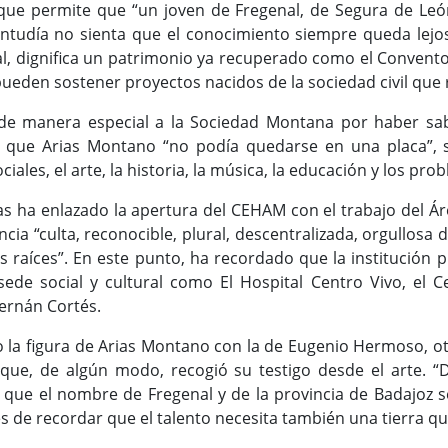
y que permite que “un joven de Fregenal, de Segura de Le
entudía no sienta que el conocimiento siempre queda lejo
l, dignifica un patrimonio ya recuperado como el Convento
pueden sostener proyectos nacidos de la sociedad civil que
o de manera especial a la Sociedad Montana por haber sab
r que Arias Montano “no podía quedarse en una placa”, s
ciales, el arte, la historia, la música, la educación y los prob
as ha enlazado la apertura del CEHAM con el trabajo del Áre
cia “culta, reconocible, plural, descentralizada, orgullosa
s raíces”. En este punto, ha recordado que la institución p
ede social y cultural como El Hospital Centro Vivo, el C
Hernán Cortés.
la figura de Arias Montano con la de Eugenio Hermoso, otr
ue, de algún modo, recogió su testigo desde el arte. “
a que el nombre de Fregenal y de la provincia de Badajoz 
s de recordar que el talento necesita también una tierra q