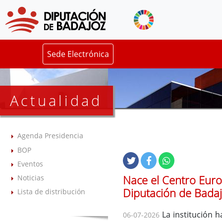
Sede Electrónica
Actualidad
Agenda Presidencia
BOP
Eventos
Nace el Centro Euro
Noticias
Diputación de Bada
Lista de distribución
La institución h
06-07-2026