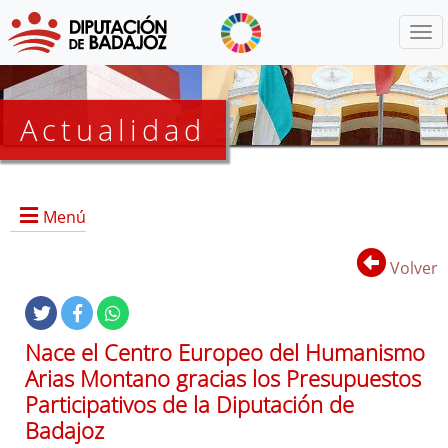
Menú
Actualidad
Agenda
Menú
Presidencia
BOP
Volver
Eventos
Noticias
Lista
Nace el Centro Europeo del Humanismo
de
Arias Montano gracias los Presupuestos
distribución
Participativos de la Diputación de
Badajoz