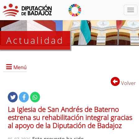
Menú
Actualidad
Agenda
Menú
Presidencia
BOP
Volver
Eventos
Noticias
Lista
La Iglesia de San Andrés de Baterno
de
estrena su rehabilitación integral gracias
distribución
al apoyo de la Diputación de Badajoz