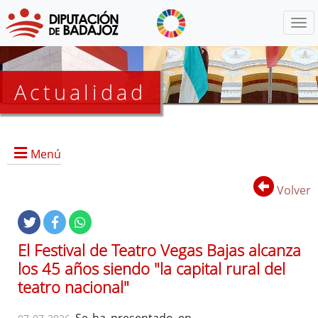
Menú
Actualidad
Agenda
Menú
Presidencia
BOP
Volver
Eventos
Noticias
Lista
El Festival de Teatro Vegas Bajas alcanza
de
los 45 años siendo "la capital rural del
distribución
teatro nacional"