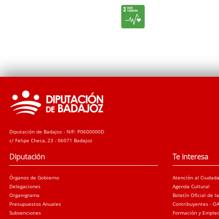
Diputación de Badajoz - NIF: P0600000D
c/ Felipe Checa, 23 - 06071 Badajoz
Diputación
Te interesa
Órganos de Gobierno
Atención al Ciudad
Delegaciones
Agenda Cultural
Organigrama
Boletín Oficial de l
Presupuestos Anuales
Contribuyentes - O
Subvenciones
Formación y Emple