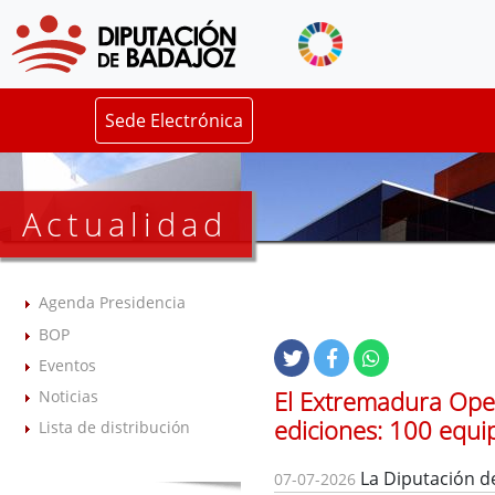
Sede Electrónica
Actualidad
Agenda Presidencia
BOP
Eventos
El Extremadura Ope
Noticias
ediciones: 100 equi
Lista de distribución
La Diputación de
07-07-2026