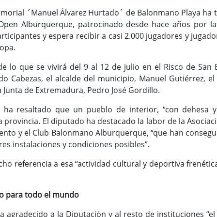
Memorial ´Manuel Álvarez Hurtado´ de Balonmano Playa ha t
Open Alburquerque, patrocinado desde hace años por la in
rticipantes y espera recibir a casi 2.000 jugadores y jug
ropa.
de lo que se vivirá del 9 al 12 de julio en el Risco de Sa
rdo Cabezas, el alcalde del municipio, Manuel Gutiérrez, el
 Junta de Extremadura, Pedro José Gordillo.
s ha resaltado que un pueblo de interior, “con dehesa
 la provincia. El diputado ha destacado la labor de la Asoc
ento y el Club Balonmano Alburquerque, “que han consegui
es instalaciones y condiciones posibles”.
echo referencia a esa “actividad cultural y deportiva frenéti
to para todo el mundo
 ha agradecido a la Diputación y al resto de instituciones 