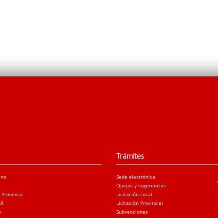
Trámites
ano
Sede electrónica
Quejas y sugerencias
a Provincia
Licitación Local
AR
Licitación Provincial
o
Subvenciones