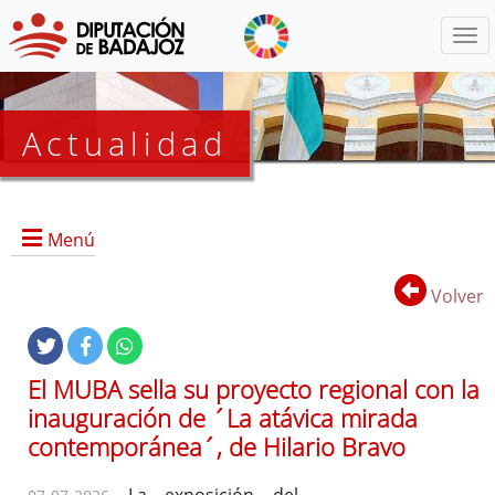
Menú
Actualidad
Agenda
Menú
Presidencia
BOP
Volver
Eventos
Noticias
Lista
El MUBA sella su proyecto regional con la
de
inauguración de ´La atávica mirada
distribución
contemporánea´, de Hilario Bravo