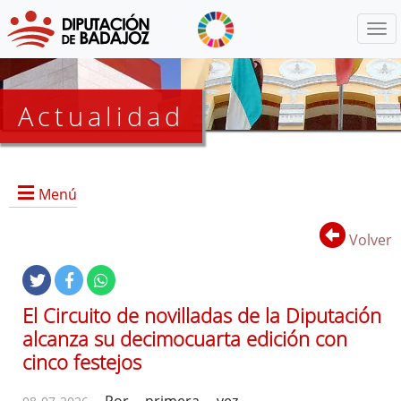
Menú
Actualidad
Agenda
Menú
Presidencia
BOP
Volver
Eventos
Noticias
Lista
El Circuito de novilladas de la Diputación
de
alcanza su decimocuarta edición con
distribución
cinco festejos