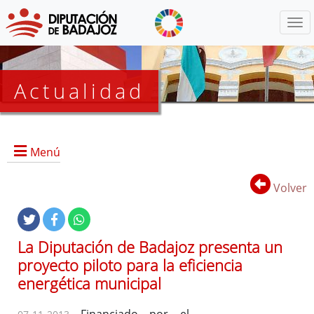
Menú
Actualidad
Agenda
Menú
Presidencia
BOP
Volver
Eventos
Noticias
Lista
La Diputación de Badajoz presenta un
de
proyecto piloto para la eficiencia
distribución
energética municipal