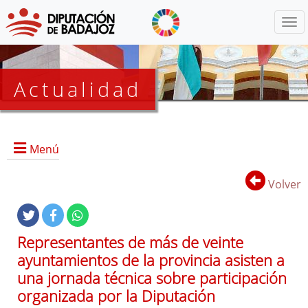
Menú
Actualidad
Agenda
Menú
Presidencia
BOP
Volver
Eventos
Noticias
Lista
Representantes de más de veinte
de
ayuntamientos de la provincia asisten a
distribución
una jornada técnica sobre participación
organizada por la Diputación