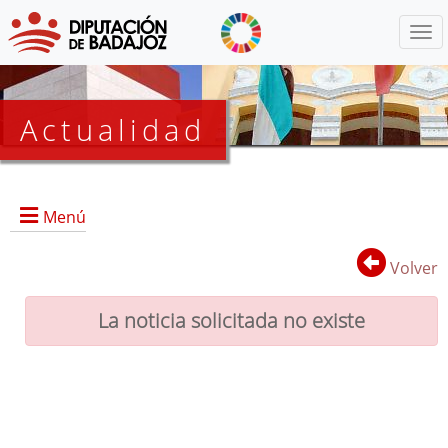
Menú
Actualidad
Agenda
Menú
Presidencia
BOP
Volver
Eventos
Noticias
La noticia solicitada no existe
Lista
de
distribución