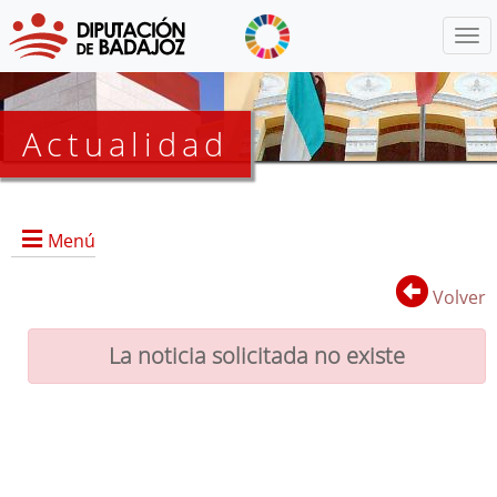
Menú
Actualidad
Agenda
Menú
Presidencia
BOP
Volver
Eventos
Noticias
La noticia solicitada no existe
Lista
de
distribución