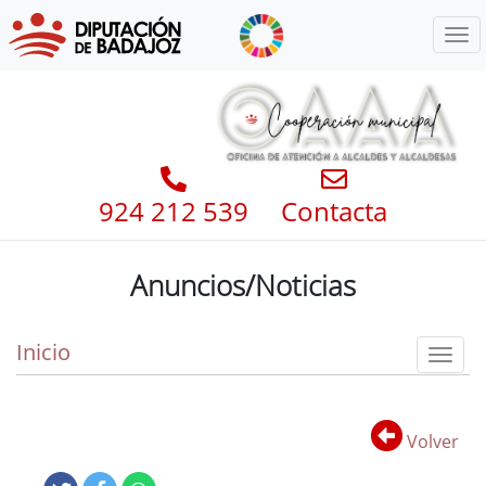
Menú
924 212 539
Contacta
Anuncios/Noticias
Inicio
Toggl
Volver