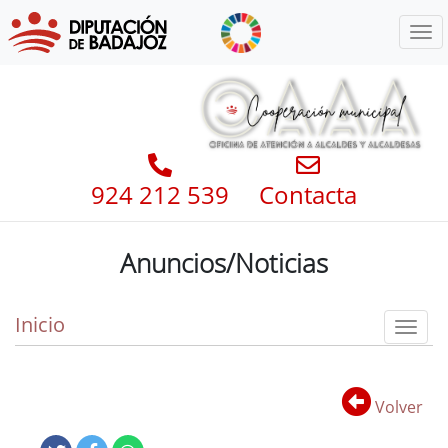
Menú
924 212 539
Contacta
Anuncios/Noticias
Inicio
Toggl
Volver