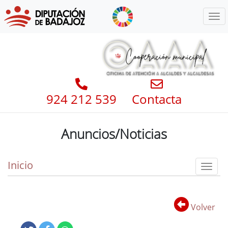
Menú
924 212 539
Contacta
Anuncios/Noticias
Inicio
Toggl
Volver