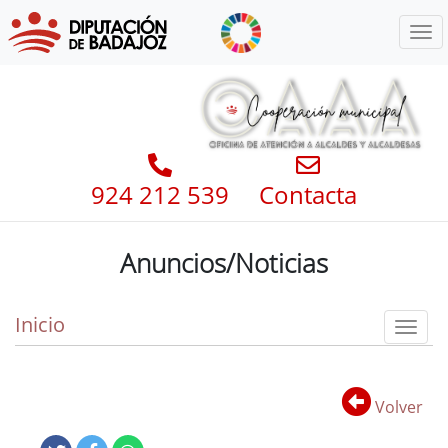
Menú
924 212 539
Contacta
Anuncios/Noticias
Inicio
Toggl
Volver