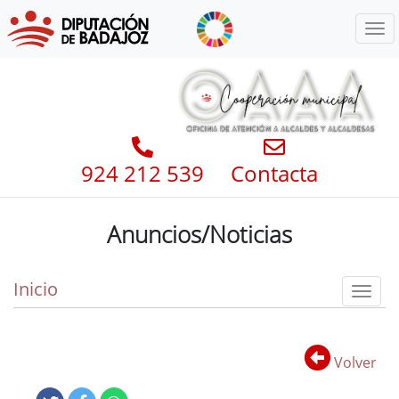
Menú
924 212 539
Contacta
Anuncios/Noticias
Inicio
Toggl
Volver