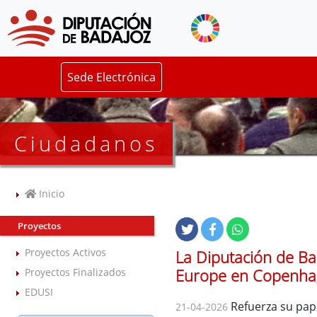
Sede Electrónica
Ciudadanos
Inicio
Proyectos
Proyectos Activos
La Diputación de Ba
Europe en Copenh
Proyectos Finalizados
EDUSI
Refuerza su pape
21-04-2026