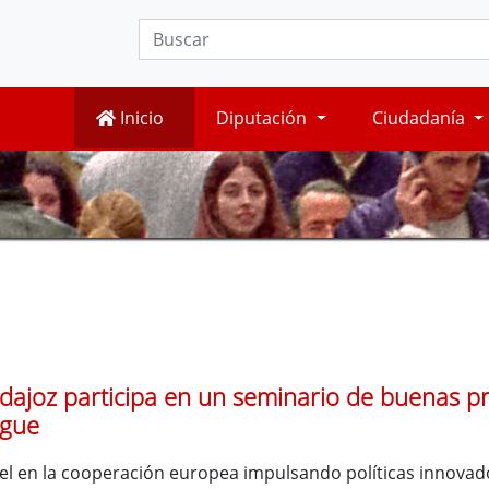
Inicio
Diputación
Ciudadanía
dajoz participa en un seminario de buenas pr
ague
l en la cooperación europea impulsando políticas innovado