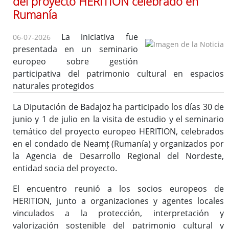
del proyecto HERITION celebrado en
Importante
Rumanía
Instrucción para la tramitación de expedientes financiados
con fondos europeos
La iniciativa fue
06-07-2026
presentada en un seminario
europeo sobre gestión
participativa del patrimonio cultural en espacios
naturales protegidos
Medidas Antifraude
Jornadas
La Diputación de Badajoz ha participado los días 30 de
Áreas Urbanas Funcionales
junio y 1 de julio en la visita de estudio y el seminario
Documentos
temático del proyecto europeo HERITION, celebrados
en el condado de Neamț (Rumanía) y organizados por
la Agencia de Desarrollo Regional del Nordeste,
entidad socia del proyecto.
El encuentro reunió a los socios europeos de
HERITION, junto a organizaciones y agentes locales
vinculados a la protección, interpretación y
valorización sostenible del patrimonio cultural y