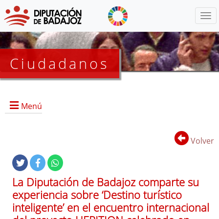
Menú
Ciudadanos
Menú
Inicio
Volver
Proyectos Activos
La Diputación de Badajoz comparte su
Proyectos Finalizados
experiencia sobre ‘Destino turístico
EDUSI
inteligente’ en el encuentro internacional