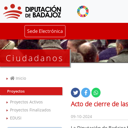
Sede Electrónica
Ciudadanos
Inicio
Proyectos
Proyectos Activos
Acto de cierre de l
Proyectos Finalizados
09-10-2024
EDUSI