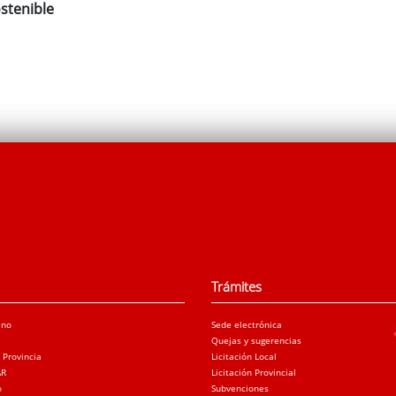
stenible
Trámites
ano
Sede electrónica
Quejas y sugerencias
a Provincia
Licitación Local
AR
Licitación Provincial
o
Subvenciones