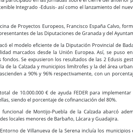
a participado en las Jornadas sobre el cierre del anterior 
enible Integrado -Edusis- así como el lanzamiento del nue
Oficina de Proyectos Europeos, Francisco España Calvo, for
representantes de las Diputaciones de Granada y del Ayuntam
acó el modelo eficiente de la Diputación Provincial de Bad
bilidad marcados desde la Unión Europea. Así, se puso en
s fondos. Se expusieron los resultados de las 2 Edusis ges
a de la Calzada y municipios limítrofes y la del área urba
 ascienden a 90% y 96% respectivamente, con un porcenta
 total de 10.000.000 € de ayuda FEDER para implementar
ellas, siendo el porcentaje de cofinanciación del 80%.
 funcional de Montijo-Puebla de la Calzada abarcó adem
dades locales menores de Barbaño, Lácara y Guadajira.
 Entorno de Villanueva de la Serena incluía los municipio