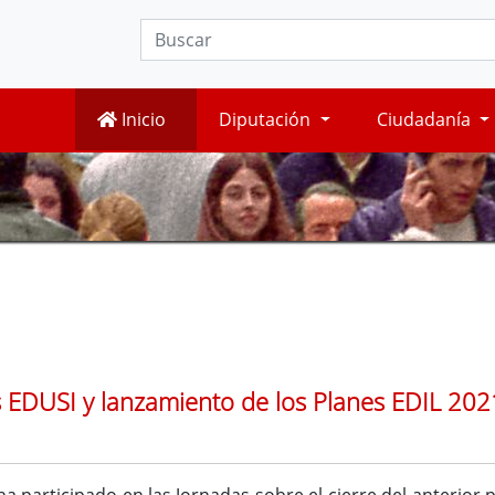
Inicio
Diputación
Ciudadanía
as EDUSI y lanzamiento de los Planes EDIL 20