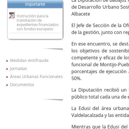
La Diputación de Badajoz h
Importante
de Desarrollo Urbano Sost
Albacete
Instrucción para la
tramitación de
expedientes financiados
El Jefe de Sección de la 
con fondos europeos
de la gestión, junto con 
En ese encuentro, se dest
los objetivos de sosteni
competente y eficaz de lo
Medidas Antifraude
funcional de Montijo-Puebl
Jornadas
porcentajes de ejecución
Áreas Urbanas Funcionales
50%.
Documentos
La Diputación recibió un
público total cada una de 
La Edusi del área urbana
Valdelacalzada y las enti
Mientras que la Edusi del