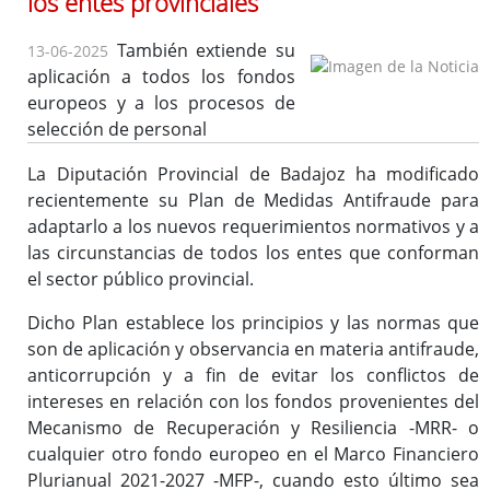
los entes provinciales
Importante
Instrucción para la tramitación de expedientes financiados
También extiende su
13-06-2025
con fondos europeos
aplicación a todos los fondos
europeos y a los procesos de
selección de personal
La Diputación Provincial de Badajoz ha modificado
Medidas Antifraude
recientemente su Plan de Medidas Antifraude para
Jornadas
adaptarlo a los nuevos requerimientos normativos y a
Áreas Urbanas Funcionales
las circunstancias de todos los entes que conforman
Documentos
el sector público provincial.
Dicho Plan establece los principios y las normas que
son de aplicación y observancia en materia antifraude,
anticorrupción y a fin de evitar los conflictos de
intereses en relación con los fondos provenientes del
Mecanismo de Recuperación y Resiliencia -MRR- o
cualquier otro fondo europeo en el Marco Financiero
Plurianual 2021-2027 -MFP-, cuando esto último sea