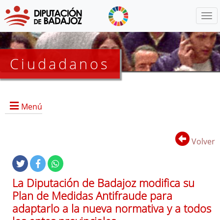
Menú
Ciudadanos
Menú
Inicio
Volver
Proyectos Activos
La Diputación de Badajoz modifica su
Proyectos Finalizados
Plan de Medidas Antifraude para
EDUSI
adaptarlo a la nueva normativa y a todos