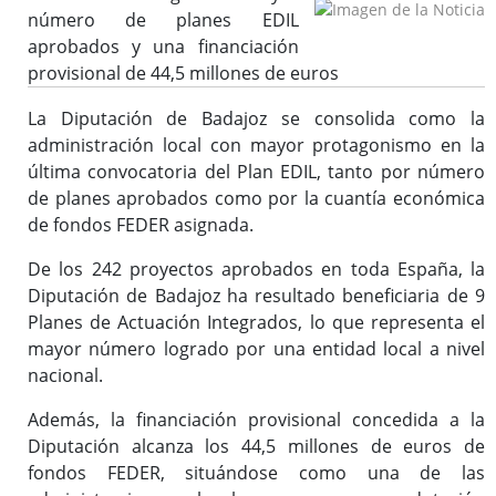
Importante
número de planes EDIL
aprobados y una financiación
Instrucción para la tramitación de expedientes financiados
con fondos europeos
provisional de 44,5 millones de euros
La Diputación de Badajoz se consolida como la
administración local con mayor protagonismo en la
última convocatoria del Plan EDIL, tanto por número
Medidas Antifraude
de planes aprobados como por la cuantía económica
Jornadas
de fondos FEDER asignada.
Áreas Urbanas Funcionales
De los 242 proyectos aprobados en toda España, la
Documentos
Diputación de Badajoz ha resultado beneficiaria de 9
Planes de Actuación Integrados, lo que representa el
mayor número logrado por una entidad local a nivel
nacional.
Además, la financiación provisional concedida a la
Diputación alcanza los 44,5 millones de euros de
fondos FEDER, situándose como una de las