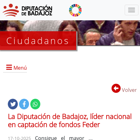
Menú
Ciudadanos
Menú
Inicio
Volver
Proyectos Activos
La Diputación de Badajoz, líder nacional
Proyectos Finalizados
en captación de fondos Feder
EDUSI
Consigue el mayor
17-10-2025