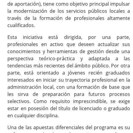
de aportación), tiene como objetivo principal impulsar
la modernización de los servicios públicos locales a
Carrera profesional horizontal
través de la formación de profesionales altamente
Evaluación del desempeño
cualificados.
Expedientes personales
Esta iniciativa está dirigida, por una parte,
Plan de pensiones
profesionales en activo que deseen actualizar sus
conocimientos y herramientas de gestión desde una
perspectiva teórico-práctica y adaptada a las
Presentación
tendencias más recientes del ámbito público. Por otra
Documentos de interés
parte, está orientado a jóvenes recién graduados
interesados en iniciar su trayectoria profesional en la
Enlaces de interés
administración local, con una formación de base que
Normativa
les sirva de preparación para futuros procesos
Diputación Saludable
selectivos. Como requisito imprescindible, se exige
Gestión de conflictos
estar en posesión del título de licenciado o graduado
en cualquier disciplina.
Una de las apuestas diferenciales del programa es su