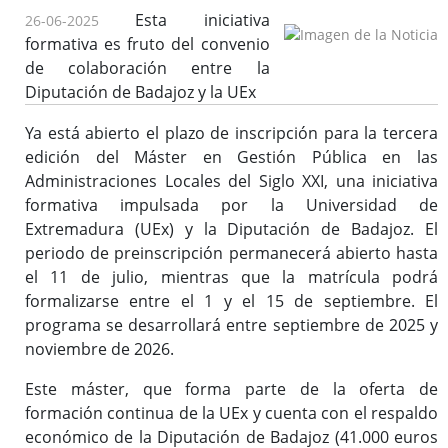
Esta iniciativa
26-06-2025
formativa es fruto del convenio
de colaboración entre la
Ofertas de Empleo Público
Diputación de Badajoz y la UEx
Procesos selectivos en desarrollo
Ya está abierto el plazo de inscripción para la tercera
Ofertas a través del SEXPE
edición del Máster en Gestión Pública en las
Bolsas de trabajo
Administraciones Locales del Siglo XXI, una iniciativa
Puestos en comisión de servicios
formativa impulsada por la Universidad de
Puestos de personal directivo
Extremadura (UEx) y la Diputación de Badajoz. El
Puestos por libre designación
periodo de preinscripción permanecerá abierto hasta
Puestos por concurso
el 11 de julio, mientras que la matrícula podrá
formalizarse entre el 1 y el 15 de septiembre. El
Contratos en formación
programa se desarrollará entre septiembre de 2025 y
Personal eventual o de confianza
noviembre de 2026.
Tablón de Empleo Provincial
Relación de puestos de trabajo
Este máster, que forma parte de la oferta de
formación continua de la UEx y cuenta con el respaldo
Escuela de Formación Local e Innovación
económico de la Diputación de Badajoz (41.000 euros