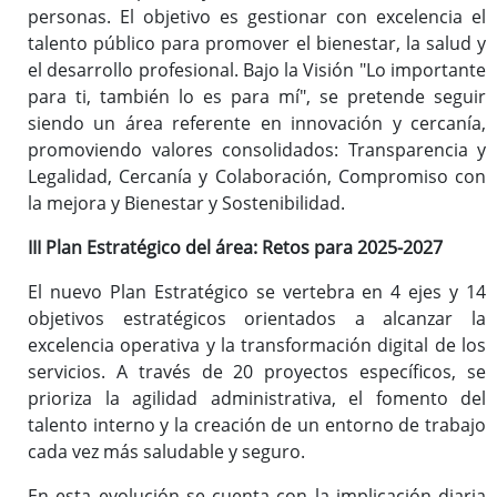
personas. El objetivo es gestionar con excelencia el
talento público para promover el bienestar, la salud y
Carrera profesional horizontal
el desarrollo profesional. Bajo la Visión "Lo importante
Evaluación del desempeño
para ti, también lo es para mí", se pretende seguir
Expedientes personales
siendo un área referente en innovación y cercanía,
Plan de pensiones
promoviendo valores consolidados: Transparencia y
Legalidad, Cercanía y Colaboración, Compromiso con
la mejora y Bienestar y Sostenibilidad.
Presentación
III Plan Estratégico del área: Retos para 2025-2027
Documentos de interés
El nuevo Plan Estratégico se vertebra en 4 ejes y 14
Enlaces de interés
objetivos estratégicos orientados a alcanzar la
Normativa
excelencia operativa y la transformación digital de los
Diputación Saludable
servicios. A través de 20 proyectos específicos, se
Gestión de conflictos
prioriza la agilidad administrativa, el fomento del
talento interno y la creación de un entorno de trabajo
cada vez más saludable y seguro.
En esta evolución se cuenta con la implicación diaria