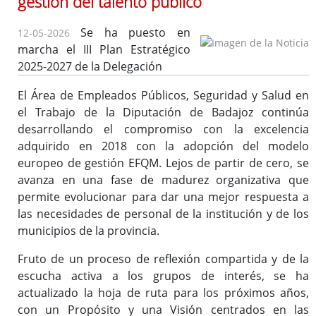
gestión del talento público
Se ha puesto en
12-05-2026
marcha el III Plan Estratégico
Ofertas de Empleo Público
2025-2027 de la Delegación
Procesos selectivos en desarrollo
Ofertas a través del SEXPE
El Área de Empleados Públicos, Seguridad y Salud en
el Trabajo de la Diputación de Badajoz continúa
Bolsas de trabajo
desarrollando el compromiso con la excelencia
Puestos en comisión de servicios
adquirido en 2018 con la adopción del modelo
Puestos de personal directivo
europeo de gestión EFQM. Lejos de partir de cero, se
Puestos por libre designación
avanza en una fase de madurez organizativa que
Puestos por concurso
permite evolucionar para dar una mejor respuesta a
las necesidades de personal de la institución y de los
Contratos en formación
municipios de la provincia.
Personal eventual o de confianza
Tablón de Empleo Provincial
Fruto de un proceso de reflexión compartida y de la
Relación de puestos de trabajo
escucha activa a los grupos de interés, se ha
actualizado la hoja de ruta para los próximos años,
Escuela de Formación Local e Innovación
con un Propósito y una Visión centrados en las