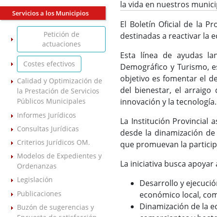
la vida en nuestros munic
Servicios a los Municipios
El Boletín Oficial de la P
Petición de
destinadas a reactivar la 
actuaciones
Esta línea de ayudas la
Costes efectivos
Demográfico y Turismo, es
objetivo es fomentar el de
Calidad y Optimización de
del bienestar, el arraigo
la Prestación de Servicios
Públicos Municipales
innovación y la tecnología.
Informes Jurídicos
La Institución Provincial
Consultas Jurídicas
desde la dinamización de 
Criterios Jurídicos OM.
que promuevan la particip
Modelos de Expedientes y
La iniciativa busca apoyar
Ordenanzas
Legislación
Desarrollo y ejecuci
Publicaciones
económico local, com
Dinamización de la ec
Buzón de sugerencias y