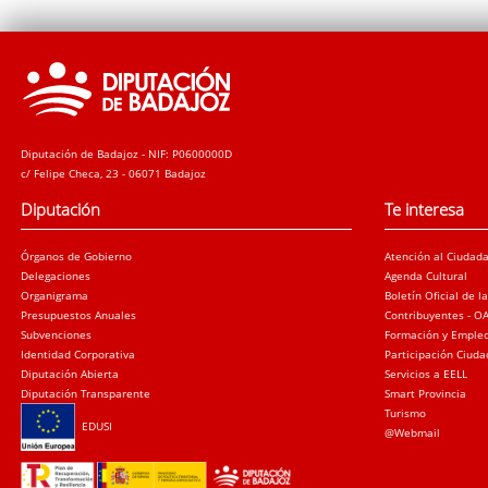
Diputación de Badajoz - NIF: P0600000D
c/ Felipe Checa, 23 - 06071 Badajoz
Diputación
Te interesa
Órganos de Gobierno
Atención al Ciudad
Delegaciones
Agenda Cultural
Organigrama
Boletín Oficial de l
Presupuestos Anuales
Contribuyentes - O
Subvenciones
Formación y Emple
Identidad Corporativa
Participación Ciud
Diputación Abierta
Servicios a EELL
Diputación Transparente
Smart Provincia
Turismo
EDUSI
@Webmail