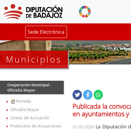
Sede Electrónica
Municipios
Cooperación Municipal -
Oficialía Mayor
Portada
Publicada la convoc
Oficialía Mayor
en ayuntamientos y
Líneas de Actuación
Protocolos de Actuaciones
La Diputación de
27-05-2026