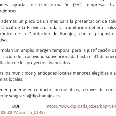
edades agrarias de transformación (SAT), empresas t
ibuidoras.
 además un plazo de un mes para la presentación de solic
n Oficial de la Provincia. Toda la tramitación deberá reali
trónico de la Diputación de Badajoz, con el propósito d
ivo.
mplan un amplio margen temporal para la justificación de
lización de la actividad subvencionada hasta el 31 de enero 
itación de los proyectos financiados.
dos los municipios y entidades locales menores elegibles a
mías locales.
en ponerse en contacto con nosotros, a través del correo
dería: sdagrario@dip-badajoz.es
al BOP:
https://www.dip-badajoz.es/bop/ve
7000000#Anuncio_01897