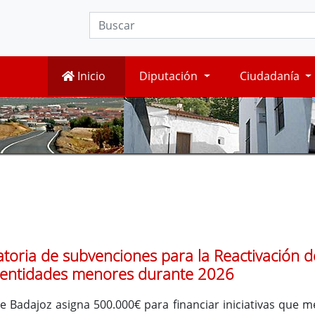
Inicio
Diputación
Ciudadanía
atoria de subvenciones para la Reactivación d
 entidades menores durante 2026
 Badajoz asigna 500.000€ para financiar iniciativas que m