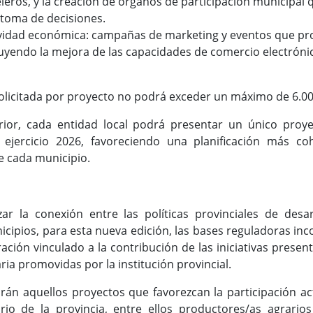
leros, y la creación de órganos de participación municipal
 toma de decisiones.
ividad económica: campañas de marketing y eventos que pr
uyendo la mejora de las capacidades de comercio electrónic
olicitada por proyecto no podrá exceder un máximo de 6.000€
ior, cada entidad local podrá presentar un único proye
 ejercicio 2026, favoreciendo una planificación más co
e cada municipio.
ar la conexión entre las políticas provinciales de desar
cipios, para esta nueva edición, las bases reguladoras inc
ración vinculado a la contribución de las iniciativas present
ia promovidas por la institución provincial.
arán aquellos proyectos que favorezcan la participación act
rio de la provincia, entre ellos productores/as agrario