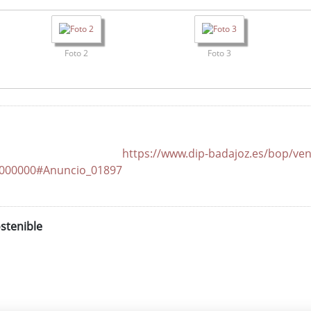
Foto 2
Foto 3
dip-badajoz.es/bop/ventana_bolet
7000000#Anuncio_01897
stenible