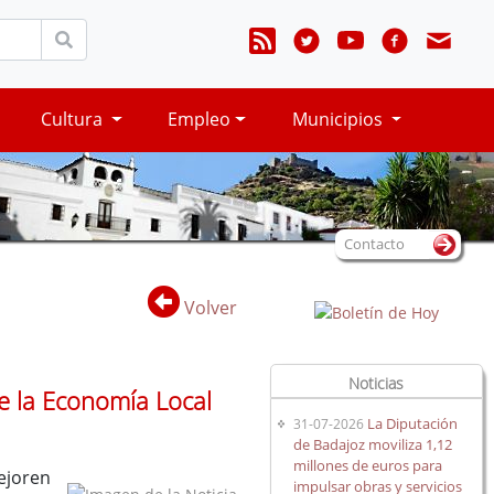
Cultura
Empleo
Municipios
Contacto
Volver
Noticias
e la Economía Local
La Diputación
31-07-2026
de Badajoz moviliza 1,12
millones de euros para
ejoren
impulsar obras y servicios