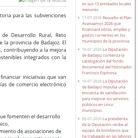
en sus 15 entidades locales
menores
catoria para las subvenciones
Resuelto el Plan
17-07-2026
Avanzamos 2026 que
financiará obras, empleo y
 de Desarrollo Rural, Reto
gastos corrientes en los
municipios de la provincia
 la provincia de Badajoz. El
La Diputación
es, contribuyendo a la mejora
10-07-2026
de Badajoz comienza la
ostenibles integrados con la
catalogación del fondo
documental del historiador
Francisco Espinosa
inanciar iniciativas que van
La Diputación
10-07-2026
ías de comercio electrónico
de Badajoz impulsa una
encuesta de satisfacción
para mejorar los servicios
públicos en cinco
municipios
que fomenten el desarrollo
La presidenta
06-07-2026
ico.
de la Diputación recibe al
equipo de bomberos que
cimiento de asociaciones de
ha trabajado en las labores