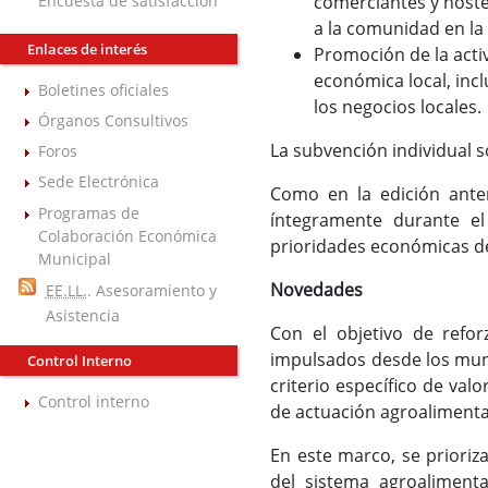
Encuesta de satisfacción
comerciantes y hoste
a la comunidad en la
Enlaces de interés
Promoción de la act
económica local, incl
Boletines oficiales
los negocios locales.
Órganos Consultivos
La subvención individual s
Foros
Sede Electrónica
Como en la edición anter
Programas de
íntegramente durante el
Colaboración Económica
prioridades económicas d
Municipal
Novedades
EE.LL.
. Asesoramiento y
Asistencia
Con el objetivo de reforz
impulsados desde los muni
Control Interno
criterio específico de valo
Control interno
de actuación agroalimentar
En este marco, se prioriz
del sistema agroalimenta