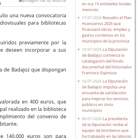
s
en sus 15 entidades locales
menores
 julio una nueva convocatoria
Resuelto el Plan
17-07-2026
iovisuales para bibliotecas
Avanzamos 2026 que
financiará obras, empleo y
gastos corrientes en los
municipios de la provincia
quiridos previamente por la
La Diputación
que deseen incorporar a sus
10-07-2026
de Badajoz comienza la
catalogación del fondo
documental del historiador
cia de Badajoz que dispongan
Francisco Espinosa
La Diputación
10-07-2026
de Badajoz impulsa una
encuesta de satisfacción
para mejorar los servicios
 valorada en 400 euros, que
públicos en cinco
al realizado en la biblioteca
municipios
umplimiento del convenio de
La presidenta
06-07-2026
bitante.
de la Diputación recibe al
equipo de bomberos que
ue 140.000 euros son para
ha trabajado en las labores