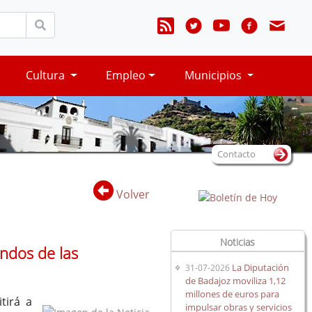
Cultura
Empleo
Municipios
Contacto
Volver
Noticias
ondos de las
La Diputación
31-07-2026
de Badajoz moviliza 1,12
millones de euros para
tirá a
impulsar obras y servicios