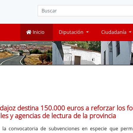
Inicio
Diputación
Ciudadanía
dajoz destina 150.000 euros a reforzar los f
les y agencias de lectura de la provincia
 la convocatoria de subvenciones en especie que permi