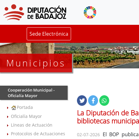
Sede Electrónica
Municipios
Cooperación Municipal -
Oficialía Mayor
Portada
La Diputación de Ba
Oficialía Mayor
bibliotecas municipa
Líneas de Actuación
Protocolos de Actuaciones
El BOP publica
02-07-2026