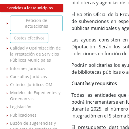
bibliotecas y agencias de 
Servicios a los Municipios
El Boletín Oficial de la P
Petición de
de subvenciones en especi
actuaciones
públicas municipales y age
Costes efectivos
Las ayudas consisten en 
Diputación. Serán los so
Calidad y Optimización de
colecciones en función de
la Prestación de Servicios
Públicos Municipales
Podrán solicitarlas los a
Informes Jurídicos
de bibliotecas públicas o a
Consultas Jurídicas
Cuantías y requisitos
Criterios Jurídicos OM.
Modelos de Expedientes y
Todas las entidades que 
Ordenanzas
podrá incrementarse en fun
Legislación
durante 2025, el número 
Publicaciones
integración en el Sistema 
Buzón de sugerencias y
El presupuesto destina