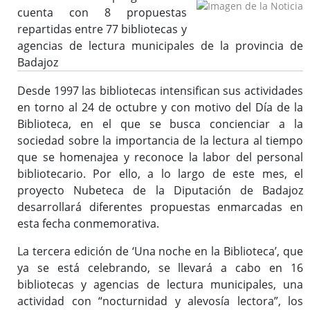
cuenta con 8 propuestas
repartidas entre 77 bibliotecas y
Bibliotecas y Agencias
agencias de lectura municipales de la provincia de
Badajoz
Catálogo colectivo (OPAC)
Desde 1997 las bibliotecas intensifican sus actividades
en torno al 24 de octubre y con motivo del Día de la
Solicitud de dotación
Biblioteca, en el que se busca concienciar a la
sociedad sobre la importancia de la lectura al tiempo
Solicitud de material a través del e-mail
que se homenajea y reconoce la labor del personal
Solicitud de la Desiderata
bibliotecario. Por ello, a lo largo de este mes, el
Solicitud para lotes en clubes de lecturas, lotes de libros,
proyecto Nubeteca de la Diputación de Badajoz
etc.
desarrollará diferentes propuestas enmarcadas en
Buzón de Sugerencias
esta fecha conmemorativa.
Actividades / Actualidad
La tercera edición de ‘Una noche en la Biblioteca’, que
ya se está celebrando, se llevará a cabo en 16
bibliotecas y agencias de lectura municipales, una
Formación
actividad con “nocturnidad y alevosía lectora”, los
Enlaces de interés