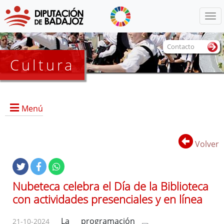
Menú
Contacto
Cultura
Menú
Volver
Portada
Información General
Nubeteca celebra el Día de la Biblioteca
Objetivos
con actividades presenciales y en línea
Marcos
Referencias
La programación
21-10-2024