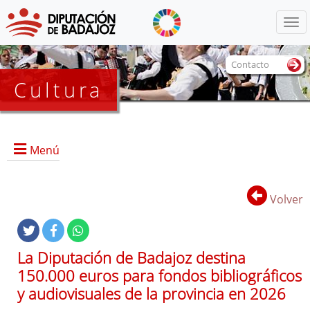
Menú
Contacto
Cultura
Menú
Volver
Portada
Información General
La Diputación de Badajoz destina
Objetivos
150.000 euros para fondos bibliográficos
Marcos
y audiovisuales de la provincia en 2026
Referencias