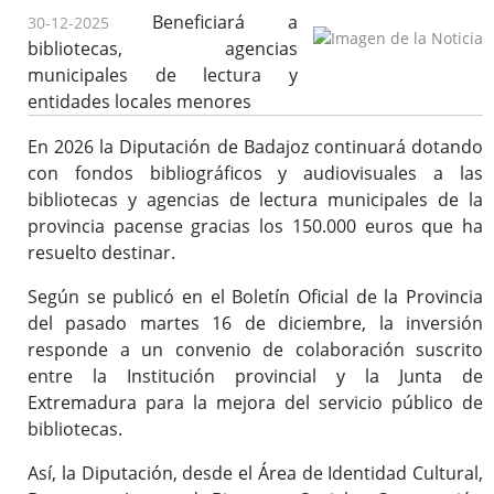
Beneficiará a
30-12-2025
bibliotecas, agencias
Bibliotecas y Agencias
municipales de lectura y
entidades locales menores
Catálogo colectivo (OPAC)
En 2026 la Diputación de Badajoz continuará dotando
con fondos bibliográficos y audiovisuales a las
Solicitud de dotación
bibliotecas y agencias de lectura municipales de la
Solicitud de material a través del e-mail
provincia pacense gracias los 150.000 euros que ha
resuelto destinar.
Solicitud de la Desiderata
Solicitud para lotes en clubes de lecturas, lotes de libros,
Según se publicó en el Boletín Oficial de la Provincia
etc.
del pasado martes 16 de diciembre, la inversión
Buzón de Sugerencias
responde a un convenio de colaboración suscrito
Actividades / Actualidad
entre la Institución provincial y la Junta de
Extremadura para la mejora del servicio público de
bibliotecas.
Formación
Así, la Diputación, desde el Área de Identidad Cultural,
Enlaces de interés