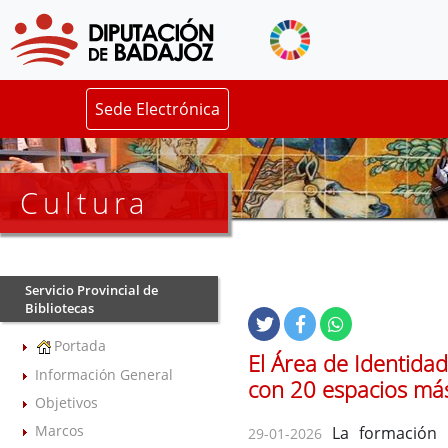
Sede Electrónica
Cultura
Servicio Provincial de
Bibliotecas
Portada
El Área de Identida
Información General
con 20 espacios má
Objetivos
Marcos
La formación d
29-01-2026