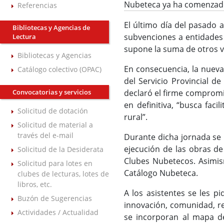
Nubeteca ya ha comenzado
Referencias
El último día del pasado a
Bibliotecas y Agencias de
subvenciones a entidades 
Lectura
supone la suma de otros v
Bibliotecas y Agencias
En consecuencia, la nueva
Catálogo colectivo (OPAC)
del Servicio Provincial de
Convocatorias y servicios
declaró el firme compromiso
en definitiva, “busca fac
Solicitud de dotación
rural”.
Solicitud de material a
través del e-mail
Durante dicha jornada se 
ejecución de las obras de
Solicitud de la Desiderata
Clubes Nubetecos. Asimism
Solicitud para lotes en
Catálogo Nubeteca.
clubes de lecturas, lotes de
libros, etc.
A los asistentes se les p
Buzón de Sugerencias
innovación, comunidad, re
Actividades / Actualidad
se incorporan al mapa del