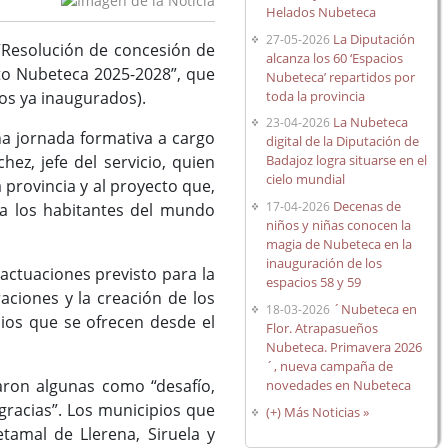
Helados Nubeteca
La Diputación
27-05-2026
a “Resolución de concesión de
alcanza los 60 ‘Espacios
cto Nubeteca 2025-2028”, que
Nubeteca’ repartidos por
toda la provincia
os ya inaugurados).
La Nubeteca
23-04-2026
a jornada formativa a cargo
digital de la Diputación de
Badajoz logra situarse en el
hez, jefe del servicio, quien
cielo mundial
a provincia y al proyecto que,
Decenas de
17-04-2026
n a los habitantes del mundo
niños y niñas conocen la
magia de Nubeteca en la
inauguración de los
actuaciones previsto para la
espacios 58 y 59
aciones y la creación de los
´Nubeteca en
18-03-2026
cios que se ofrecen desde el
Flor. Atrapasueños
Nubeteca. Primavera 2026
´, nueva campaña de
laron algunas como “desafío,
novedades en Nubeteca
gracias”. Los municipios que
(+) Más Noticias »
etamal de Llerena, Siruela y