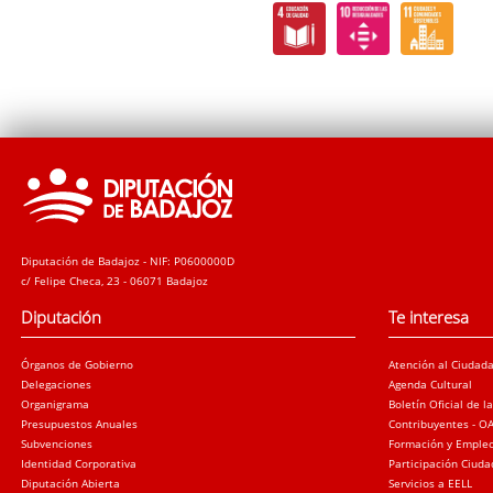
Diputación de Badajoz - NIF: P0600000D
c/ Felipe Checa, 23 - 06071 Badajoz
Diputación
Te interesa
Órganos de Gobierno
Atención al Ciudad
Delegaciones
Agenda Cultural
Organigrama
Boletín Oficial de l
Presupuestos Anuales
Contribuyentes - O
Subvenciones
Formación y Emple
Identidad Corporativa
Participación Ciud
Diputación Abierta
Servicios a EELL