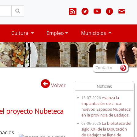
Cultura
Empleo
Municipios
Contacto
Volver
Noticias
Avanza la
13-07-2026
implantación de cinco
nuevos ‘Espacios Nubeteca’
 el proyecto Nubeteca
en la provincia de Badajoz
La biblioteca del
08-06-2026
siglo XXI de la Diputación
pacios
de Badajoz se llena de