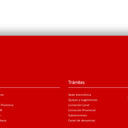
Trámites
ano
Sede electrónica
Quejas y sugerencias
a Provincia
Licitación Local
AR
Licitación Provincial
o
Subvenciones
adana
Canal de denuncias