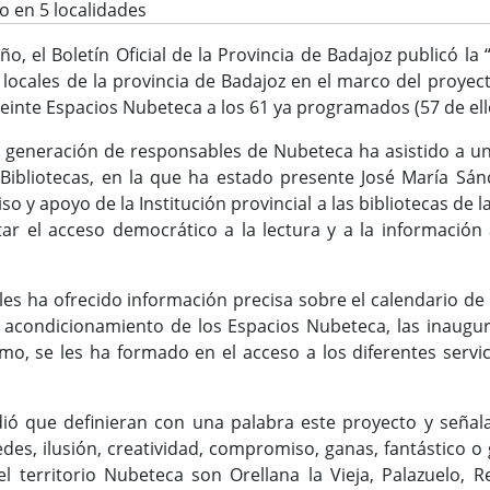
 en 5 localidades
ño, el Boletín Oficial de la Provincia de Badajoz publicó l
locales de la provincia de Badajoz en el marco del proye
einte Espacios Nubeteca a los 61 ya programados (57 de ell
 generación de responsables de Nubeteca ha asistido a un
 Bibliotecas, en la que ha estado presente José María Sánc
 y apoyo de la Institución provincial a las bibliotecas de l
ilitar el acceso democrático a la lectura y a la informació
les ha ofrecido información precisa sobre el calendario de 
 acondicionamiento de los Espacios Nubeteca, las inaugur
o, se les ha formado en el acceso a los diferentes servi
idió que definieran con una palabra este proyecto y seña
des, ilusión, creatividad, compromiso, ganas, fantástico o 
 territorio Nubeteca son Orellana la Vieja, Palazuelo, R