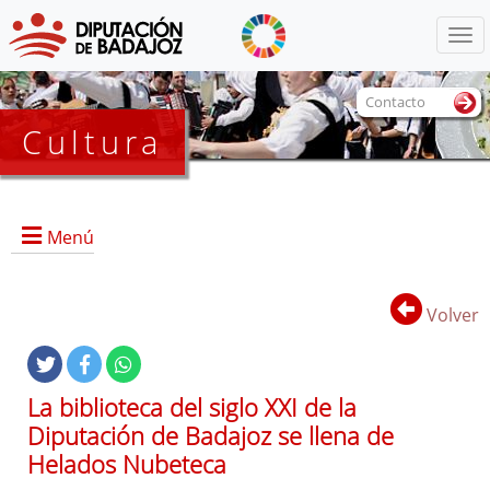
Menú
Contacto
Cultura
Menú
Volver
Portada
Información General
La biblioteca del siglo XXI de la
Objetivos
Diputación de Badajoz se llena de
Marcos
Helados Nubeteca
Referencias