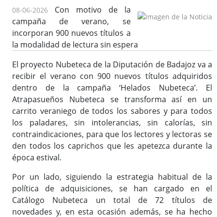
Con motivo de la
08-06-2026
campaña de verano, se
Bibliotecas y Agencias
incorporan 900 nuevos títulos a
la modalidad de lectura sin espera
Catálogo colectivo (OPAC)
El proyecto Nubeteca de la Diputación de Badajoz va a
recibir el verano con 900 nuevos títulos adquiridos
Solicitud de dotación
dentro de la campaña ‘Helados Nubeteca’. El
Solicitud de material a través del e-mail
Atrapasueños Nubeteca se transforma así en un
carrito veraniego de todos los sabores y para todos
Solicitud de la Desiderata
los paladares, sin intolerancias, sin calorías, sin
Solicitud para lotes en clubes de lecturas, lotes de libros,
contraindicaciones, para que los lectores y lectoras se
etc.
den todos los caprichos que les apetezca durante la
Buzón de Sugerencias
época estival.
Actividades / Actualidad
Por un lado, siguiendo la estrategia habitual de la
política de adquisiciones, se han cargado en el
Catálogo Nubeteca un total de 72 títulos de
Formación
novedades y, en esta ocasión además, se ha hecho
Enlaces de interés