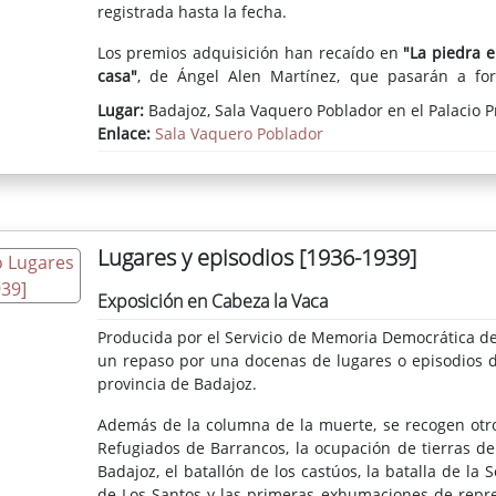
registrada hasta la fecha.
Los premios adquisición han recaído en
"La piedra e
casa"
, de Ángel Alen Martínez, que pasarán a fo
Contemporáneo de Fregenal de la Sierra.
Lugar:
Badajoz, Sala Vaquero Poblador en el Palacio P
Enlace:
Sala Vaquero Poblador
Lugares y episodios [1936-1939]
Exposición en Cabeza la Vaca
Producida por el Servicio de Memoria Democrática de 
un repaso por una docenas de lugares o episodios d
provincia de Badajoz.
Además de la columna de la muerte, se recogen otros
Refugiados de Barrancos, la ocupación de tierras de
Badajoz, el batallón de los castúos, la batalla de la 
de Los Santos y las primeras exhumaciones de repres