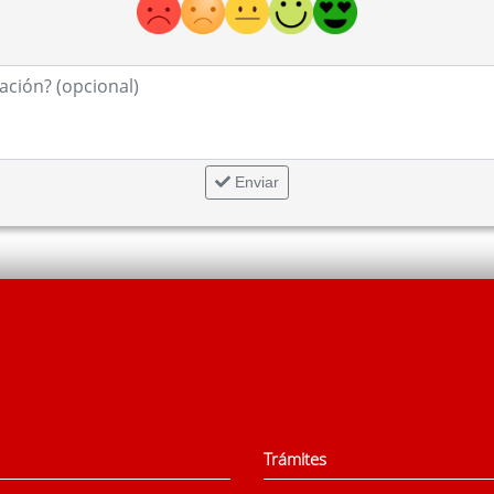
guientes extremos:
nceder por la realización de cada actividad es de
900,00 €
.
s que se realicen desde el 1 de enero de 2025 al 20 de noviembre
dos hasta el 20 de noviembre de 2025 y efectivamente pagados hast
án ser de tal cuantía que, en concurrencia con subvenciones de 
nacionales, superen el presupuesto total de la actividad subvencion
Enviar
 los gastos corrientes relacionados directa e indubitadamente c
coste de adquisición de los gastos subvencionables podrá ser supe
trol financiero.
n gastos en concepto de dietas y desplazamientos en un porcentaj
s en el presupuesto presentado y sean imprescindibles para la rea
ta gastos de este tipo, no se tendrán en cuenta estos límites. En
s cantidades estipuladas en el RD 462/2002, de 24 de mayo, sobr
Por tanto, la forma normal de pago será mediante transferencia ba
 otro medio admitido en tráfico mercantil que deberá constar de
tación de las actuaciones subvencionadas de acuerdo c
Trámites
la ejecución total o parcial de las actuaciones que con