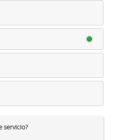
sentación ---------------
ción de Badajoz
.
 servicio?