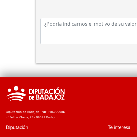
A efectos de gastos se establecen los si
a. La
cuantía máxima
de subvención a co
b. Serán
gastos subvencionables aquello
c. Todos
los gastos deberán ser realiza
d. Los importes subvencionados no podr
públicos o privados, nacionales o inter
e. Las subvenciones sólo podrán cubrir
deportiva celebrada. En ningún caso el 
ser comprobado por la Diputación en con
f. Con carácter general
sólo se admitirá
concedida
, siempre que estén previsto
subvencionada requiera de forma explíci
desplazamientos deberán ajustarse a la
personal de la Administración Pública.
g. No se admitirá el pago en metálico. 
su correspondiente cargo, o cualquier
Diputación de Badajoz - NIF: P0600000D
se presente junto a la justificación.
c/ Felipe Checa, 23 - 06071 Badajoz
Se autoriza expresamente la subcontra
Diputación
Te interesa
Subvenciones, quedando autorizada que 