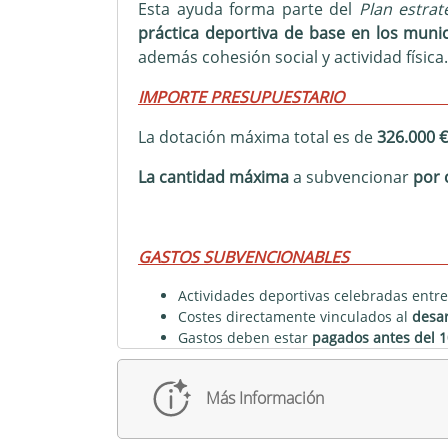
Esta ayuda forma parte del
Plan estrat
práctica deportiva de base en los munic
además cohesión social y actividad física.
IMPORTE PRESU
La dotación máxima total es de
326.000 €
La cantidad máxima
a subvencionar
por 
GASTOS SUBVEN
Actividades deportivas celebradas entr
Costes directamente vinculados al
desar
Gastos deben estar
pagados antes del 
Máximo subvención por actividad:
900 €
No se admite pago en metálico
.
Más Información
Se excluyen gastos como desplazamientos