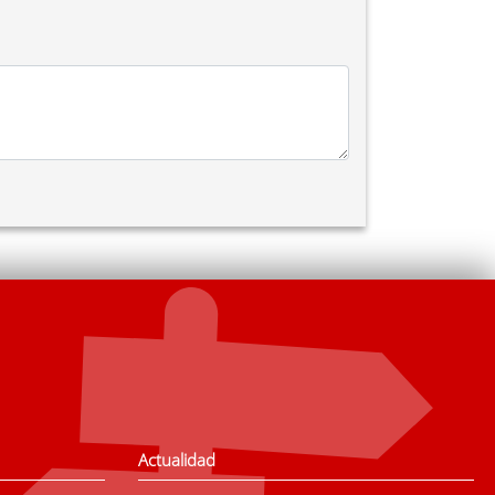
 de 2025.
a la fecha límite de 30 de noviembre de 2025.
otras administraciones públicas u otros Entes
ada.
on el desarrollo y ejecución de la actividad
rior al valor de mercado. Este supuesto podrá
e total que no superará el 10% de la cantidad
lización de la actividad. Cuando la actividad
 el caso de gastos correspondientes a dietas y
e indemnizaciones por razón del servicio del
ncaria, talón adjuntando extracto bancario con
bidamente acreditado en la documentación que
on el artículo 29 de la Ley General de
Actualidad
stituyen el objeto de la subvención sea