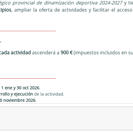
égico provincial de dinamización deportiva 2024-2027
y ti
ipios
, ampliar la oferta de actividades y facilitar el acce
PUESTARIO
.
cada actividad
ascenderá a
900 €
(impuestos incluidos en su
CIONABLES
e
1 ene y 30 oct 2026
.
rollo y ejecución
de la actividad.
10 noviembre 2026
.
(impuestos incluidos).
, alojamiento, catering o equipamiento inventariable, entre otros 