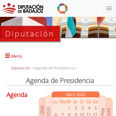
Menú
Diputación
Menú
Diputación
» Agenda de Presidencia »
Agenda de Presidencia
Presidencia
Diputados Delegados
Agenda
Abril 2020
Grupos Políticos
Lu
Ma
Mi
Ju
Vi
Sá
Do
Junta de Gobierno
1
2
3
4
5
6
7
8
9
10
11
12