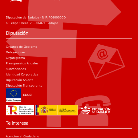
Diputación de Badajoz - NIF: P0600000D
c/ Felipe Checa, 23 - 06071 Badajoz
Diputación
Órganos de Gobierno
Delegaciones
Organigrama
Presupuestos Anuales
Subvenciones
Identidad Corporativa
Diputación Abierta
Diputación Transparente
EDUSI
Te interesa
Atención al Ciudadano