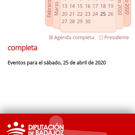
Febrero 2020
Marzo 2020
Mayo 2020
Junio 2020
Enlaces relacionados
13
14
15
16
17
18
19
Agenda de Presidencia
20
21
22
23
24
25
26
Plenos provinciales y Juntas de gobierno
27
28
29
30
Oficina de Proyectos Europeos
☒ Agenda completa
☐ Presidente
completa
Eventos para el sábado, 25 de abril de 2020