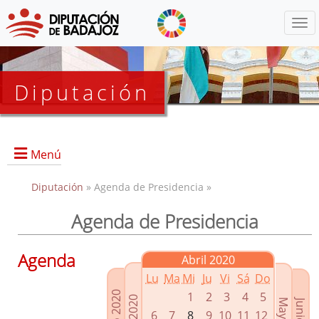
Menú
Diputación
Menú
Diputación
» Agenda de Presidencia »
Agenda de Presidencia
Presidencia
Diputados Delegados
Agenda
Abril 2020
Grupos Políticos
Lu
Ma
Mi
Ju
Vi
Sá
Do
Junta de Gobierno
1
2
3
4
5
6
7
8
9
10
11
12