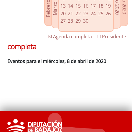
Febrero 2020
Marzo 2020
Mayo 2020
Junio 2020
Enlaces relacionados
13
14
15
16
17
18
19
Agenda de Presidencia
20
21
22
23
24
25
26
Plenos provinciales y Juntas de gobierno
27
28
29
30
Oficina de Proyectos Europeos
☒ Agenda completa
☐ Presidente
completa
Eventos para el miércoles, 8 de abril de 2020