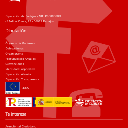
Diputación de Badajoz - NIF: P0600000D
c/ Felipe Checa, 23 - 06071 Badajoz
Diputación
Órganos de Gobierno
Delegaciones
Organigrama
Presupuestos Anuales
Subvenciones
Identidad Corporativa
Diputación Abierta
Diputación Transparente
EDUSI
Te interesa
Atención al Ciudadano