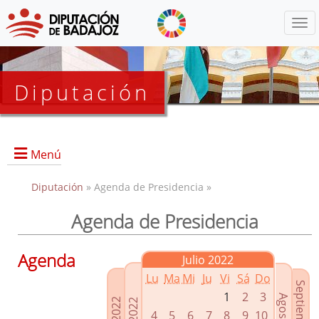
Menú
Diputación
Menú
Diputación
» Agenda de Presidencia »
Agenda de Presidencia
Presidencia
Diputados Delegados
Agenda
Julio 2022
Grupos Políticos
Lu
Ma
Mi
Ju
Vi
Sá
Do
Junta de Gobierno
1
2
3
4
5
6
7
8
9
10