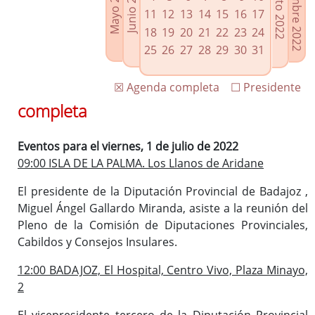
Septiembre 2022
Agosto 2022
Mayo 2022
Junio 2022
Enlaces relacionados
11
12
13
14
15
16
17
Agenda de Presidencia
18
19
20
21
22
23
24
Plenos provinciales y Juntas de gobierno
25
26
27
28
29
30
31
Oficina de Proyectos Europeos
☒ Agenda completa
☐ Presidente
completa
Eventos para el viernes, 1 de julio de 2022
09:00 ISLA DE LA PALMA. Los Llanos de Aridane
El presidente de la Diputación Provincial de Badajoz ,
Miguel Ángel Gallardo Miranda, asiste a la reunión del
Pleno de la Comisión de Diputaciones Provinciales,
Cabildos y Consejos Insulares.
12:00 BADAJOZ, El Hospital, Centro Vivo, Plaza Minayo,
2
El vicepresidente tercero de la Diputación Provincial